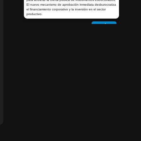
El nuevo mecanismo de aprobación inmediata desburocratiza
el financiamiento corporativo y la inversión en el sector
productivo.
Ver más
2026-08-07