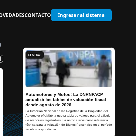
OVEDADES
CONTACTO
Ingresar al sistema
GENERAL
Automotores y Motos: La DNRNPACP
actualizó las tablas de valuación fiscal
desde agosto de 2026
La Dirección Nacional de los Registros de la Propiedad del
Automotor oficializó la nueva tabla de valores para el cálculo
de aranceles registrables. La nómina sirve como referencia
técnica para la valuación de Bienes Personales en el período
fiscal correspondiente.