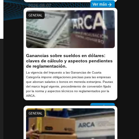
Ver más
2026-08-07
GENERAL
Ganancias sobre sueldos en dólares:
claves de cálculo y aspectos pendientes
de reglamentación.
La vigencia del Impuesto a las Ganancias de Cuarta
Categoría impone obligaciones precisas para las empresas
que abonan salarios o bonos en moneda extranjera. Pautas
del marco legal vigente, procedimiento de conversión fijado
por la norma y aspectos técnicos no reglamentados por la
ARCA.
Ver más
2026-08-07
GENERAL