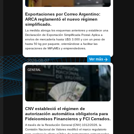
Exportaciones por Correo Argentino:
ARCA reglamentó el nuevo régimen
simplificado.
La medida abroga los esquemas anteriores y establece una
Declaración de Exportación Simplificada Postal. Aplica a
envíos de mercadería hasta U$S 3.000 y con un peso de
hasta 50 kg por paquete, orientándose a facilitar las
operaciones de MiPyMEs y emprendedores.
Ver más
2026-08-07
GENERAL
CNV estableció el régimen de
autorización automática obligatoria para
Fideicomisos Financieros y FCI Cerrados.
A través de la Resolución General (CNV) 1012/2026, la
Comisión Nacional de Valores modificó el marco regulatorio
para acelerar la oferta pública de instrumentos estructurados.