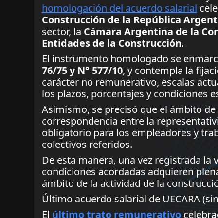
homologación del acuerdo salarial
cele
Construcción de la República Argen
sector, la
Cámara Argentina de la Con
Entidades de la Construcción
.
El instrumento homologado se enmarc
76/75 y N° 577/10
, y contempla la fija
carácter no remunerativo, escalas actu
los plazos, porcentajes y condiciones e
Asimismo, se precisó que el ámbito de a
correspondencia entre la representativi
obligatorio para los empleadores y tr
colectivos referidos.
De esta manera, una vez registrada la v
condiciones acordadas adquieren plena v
ámbito de la actividad de la construcc
Último acuerdo salarial de UECARA (si
El
último trato remunerativo
celebra