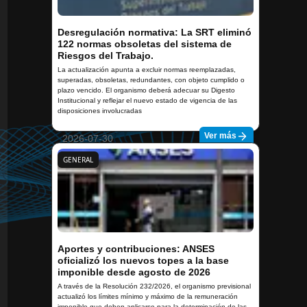
Desregulación normativa: La SRT eliminó
122 normas obsoletas del sistema de
Riesgos del Trabajo.
La actualización apunta a excluir normas reemplazadas,
superadas, obsoletas, redundantes, con objeto cumplido o
plazo vencido. El organismo deberá adecuar su Digesto
Institucional y reflejar el nuevo estado de vigencia de las
disposiciones involucradas
Ver más
2026-07-30
GENERAL
Aportes y contribuciones: ANSES
oficializó los nuevos topes a la base
imponible desde agosto de 2026
A través de la Resolución 232/2026, el organismo previsional
actualizó los límites mínimo y máximo de la remuneración
imponible que deben aplicarse para la determinación de las