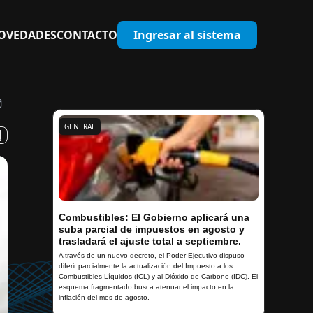
OVEDADES
CONTACTO
Ingresar al sistema
GENERAL
Combustibles: El Gobierno aplicará una
suba parcial de impuestos en agosto y
trasladará el ajuste total a septiembre.
A través de un nuevo decreto, el Poder Ejecutivo dispuso
diferir parcialmente la actualización del Impuesto a los
Combustibles Líquidos (ICL) y al Dióxido de Carbono (IDC). El
esquema fragmentado busca atenuar el impacto en la
inflación del mes de agosto.