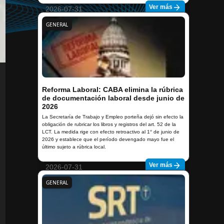
Ver más
2026-07-31
GENERAL
Reforma Laboral: CABA elimina la rúbrica
de documentación laboral desde junio de
2026
La Secretaría de Trabajo y Empleo porteña dejó sin efecto la
obligación de rubricar los libros y registros del art. 52 de la
LCT. La medida rige con efecto retroactivo al 1° de junio de
2026 y establece que el período devengado mayo fue el
último sujeto a rúbrica local.
Ver más
2026-07-31
GENERAL